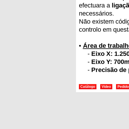
efectuara a
ligaç
necessários.
Não existem códig
controlo em quest
•
Área de trabalh
-
Eixo X: 1.25
-
Eixo Y: 700
-
Precisão de
Catálogo
Video
Pedido