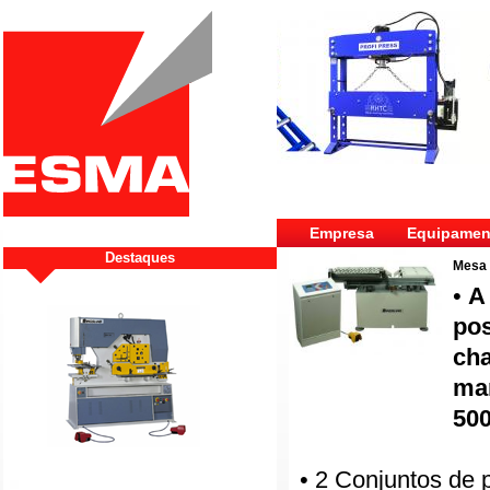
Empresa
Equipamen
Destaques
Mesa
•
A
pos
cha
ma
50
• 2 Conjuntos de