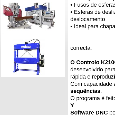
• Fusos de esfera
• Esferas de desl
deslocamento
• Ideal para chap
• Evita
• Distânc
correcta.
O Controlo K21
desenvolvido para
rápida e reproduzí
Com capacidade 
sequências
.
O programa é feit
Y
.
Software DNC
po