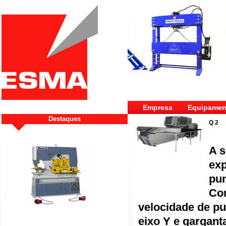
Empresa
Equipamen
Destaques
Q 2
A s
exp
pu
Com
velocidade de pu
eixo Y e gargant