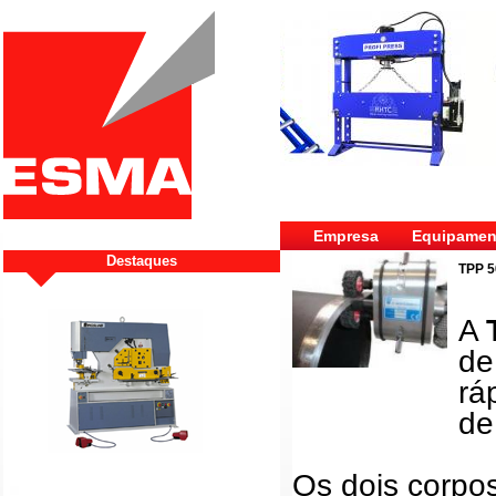
Empresa
Equipamen
Destaques
TPP 5
A
de
rá
de
Os dois corpo