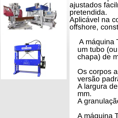
ajustados fac
pretendida.
Aplicável na c
offshore, cons
A máquina T
um tubo (ou 
chapa) de mo
Os corpos a
versão padr
A largura d
mm.
A granulaçã
A máquina T